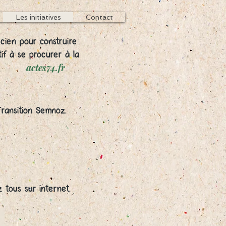
Les initiatives
Contact
écien pour construire
tif à se procurer à la
actes74.fr
if Transition Semnoz.
z tous sur internet.